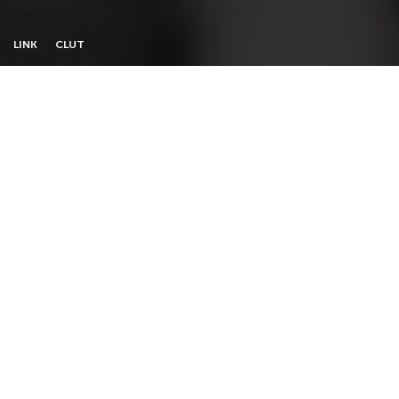
L
I
N
K
C
L
U
T
R
E
A
C
H
O
U
T
T
O
U
S
I
f
y
o
u
h
a
v
e
a
n
i
n
t
e
r
e
s
t
i
n
g
p
r
o
j
e
c
t
s
e
n
d
u
s
a
w
o
r
d
a
b
o
u
t
i
t
,
a
n
d
l
e
t
'
s
s
e
e
h
o
w
c
a
n
w
e
m
a
k
e
i
t
h
a
p
p
e
n
.
Your name
Not to be stranger to each others