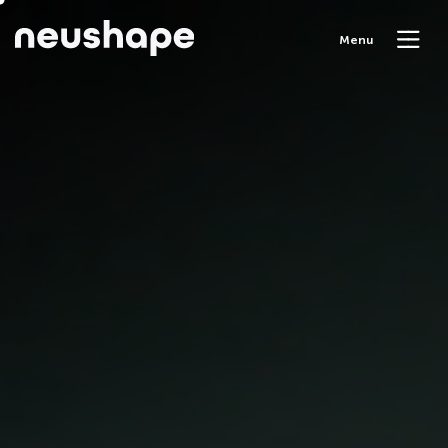
M
e
n
u