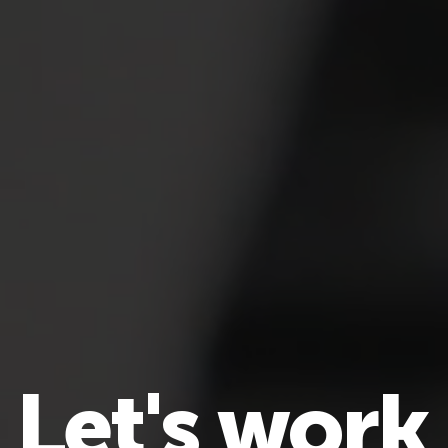
L
e
t
'
s
w
o
r
k