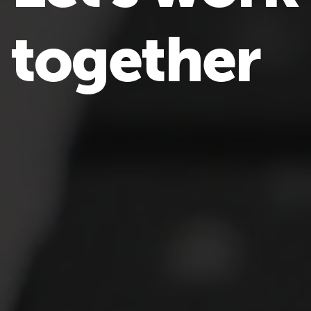
t
o
g
e
t
h
e
r