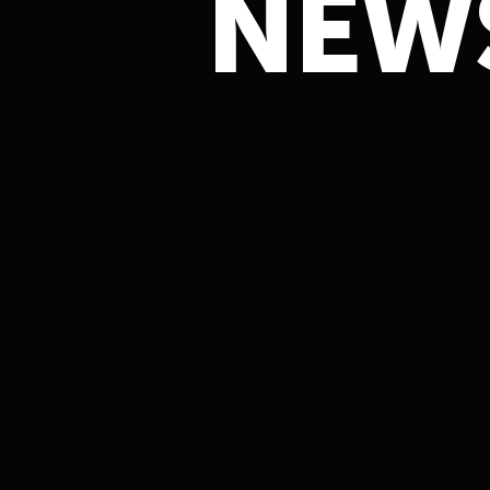
N
E
W