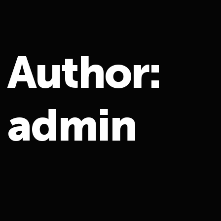
A
u
t
h
o
r
:
a
d
m
i
n