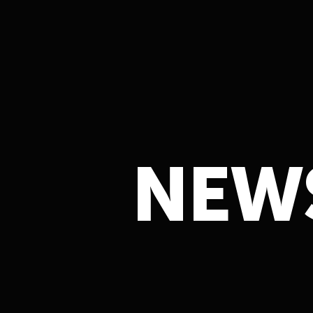
N
E
W